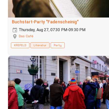
Buchstart-Party "Fadenscheinig"
Thursday, Aug 27, 07:30 PM-09:30 PM
Das Café
KREFELD
Literatur
Party