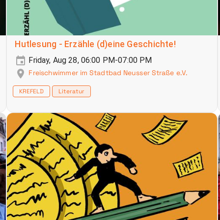
Hutlesung - Erzähle (d)eine Geschichte!
Friday, Aug 28, 06:00 PM-07:00 PM
Freischwimmer im Stadtbad Neusser Straße e.V.
KREFELD
Literatur