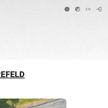
EN
REFELD