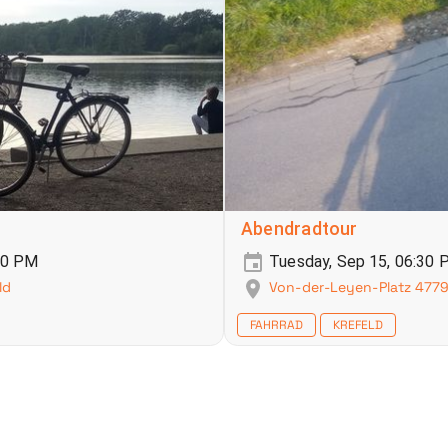
Abendradtour
30 PM
Tuesday, Sep 15, 06:30
ld
Von-der-Leyen-Platz 4779
FAHRRAD
KREFELD