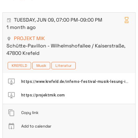
TUESDAY, JUN 09, 07:00 PM-09:00 PM
1 month ago
PROJEKT MIK
Schütte-Pavillon - Wilhelmshofallee / Kaiserstraße,
47800 Krefeld
KREFELD
Musik
Literatur
https://www.krefeld.de/inferno-festival-musik-lesung-im-krefeld-pavillon
https://projektmik.com
Copy link
Add to calendar