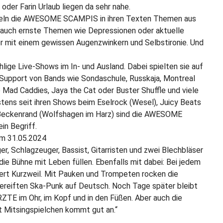
der Farin Urlaub liegen da sehr nahe.
andeln die AWESOME SCAMPIS in ihren Texten Themen aus
 auch ernste Themen wie Depressionen oder aktuelle
mer mit einem gewissen Augenzwinkern und Selbstironie. Und
hlige Live-Shows im In- und Ausland. Dabei spielten sie auf
 Support von Bands wie Sondaschule, Russkaja, Montreal
e Mad Caddies, Jaya the Cat oder Buster Shuffle und viele
tens seit ihren Shows beim Eselrock (Wesel), Juicy Beats
Beckenrand (Wolfshagen im Harz) sind die AWESOME
n Begriff.
 am 31.05.2024
er, Schlagzeuger, Bassist, Gitarristen und zwei Blechbläser
die Bühne mit Leben füllen. Ebenfalls mit dabei: Bei jedem
ert Kurzweil. Mit Pauken und Trompeten rocken die
eiften Ska-Punk auf Deutsch. Noch Tage später bleibt
RZTE im Ohr, im Kopf und in den Füßen. Aber auch die
t Mitsingspielchen kommt gut an.“