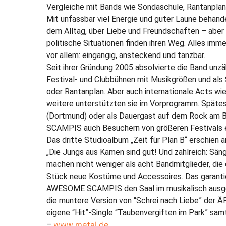
Vergleiche mit Bands wie Sondaschule, Rantanplan o
Mit unfassbar viel Energie und guter Laune beh
dem Alltag, über Liebe und Freundschaften – aber
politische Situationen finden ihren Weg. Alles im
vor allem: eingängig, ansteckend und tanzbar.
Seit ihrer Gründung 2005 absolvierte die Band unzä
Festival- und Clubbühnen mit Musikgrößen und als
oder Rantanplan. Aber auch internationale Acts wi
weitere unterstützten sie im Vorprogramm. Spätes
(Dortmund) oder als Dauergast auf dem Rock am 
SCAMPIS auch Besuchern von größeren Festivals ei
Das dritte Studioalbum „Zeit für Plan B“ erschien
„Die Jungs aus Kamen sind gut! Und zahlreich: Säng
machen nicht weniger als acht Bandmitglieder, die 
Stück neue Kostüme und Accessoires. Das garanti
AWESOME SCAMPIS den Saal im musikalisch ausger
die muntere Version von “Schrei nach Liebe” der Ä
eigene “Hit”-Single “Taubenvergiften im Park” sam
www.metal.de
–