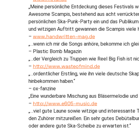
„Meine persönliche Entdeckung dieses Festivals wa
Awesome Scampis, bestehend aus acht verrückten L
persönlichen Ska-Punk-Party ein und das Publikum
und witzigen Auftritt gewannen die Scampis viele 
www.handwritten-mag.de
–
„…wenn ich mir die Songs anhöre, bekomme ich gle
– Plastic Bomb Magazin
„…der Vergleich zu Truppen wie Reel Big Fish ist ni
http://www.wasteofmind.de
–
„…ordentlicher Erstling, wie ihn viele deutsche S
hinbekommen haben.“
– ox-fanzine
„Eine wunderbare Mischung aus Bläsermelodie und
http://www.e605-music.de
–
„…viel gute Laune sowie witzige und interessante
den Zuhörer mitzureißen. Ein sehr gutes Debütalbum
oder andere gute Ska-Scheibe zu erwarten ist.“