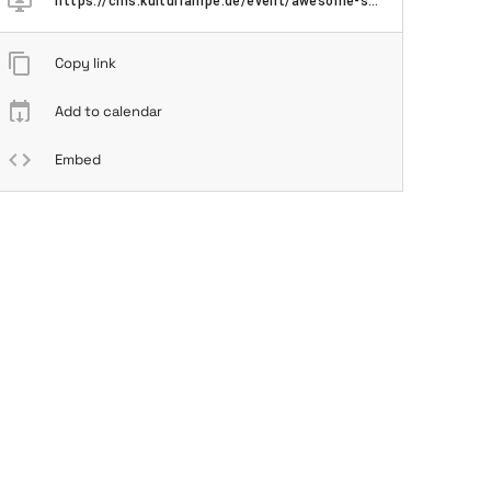
https://cms.kulturrampe.de/event/awesome-scampis/
Copy link
Add to calendar
Embed