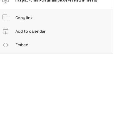
https://cms.kulturrampe.de/event/a-mess/
Copy link
Add to calendar
Embed