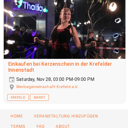
Einkaufen bei Kerzenschein in der Krefelder
Innenstadt
Saturday, Nov 28, 03:00 PM-09:00 PM
Werbegemeinschaft Krefeld e.V.
KREFELD
MARKT
HOME
VERANSTALTUNG HINZUFÜGEN
TERMS
FAQ
ABOUT