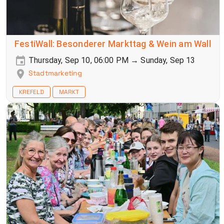
FestiWall: Besonderer Markttag & Wein am Wall
Thursday, Sep 10, 06:00 PM → Sunday, Sep 13
Stadtmarketing
KREFELD
MARKT