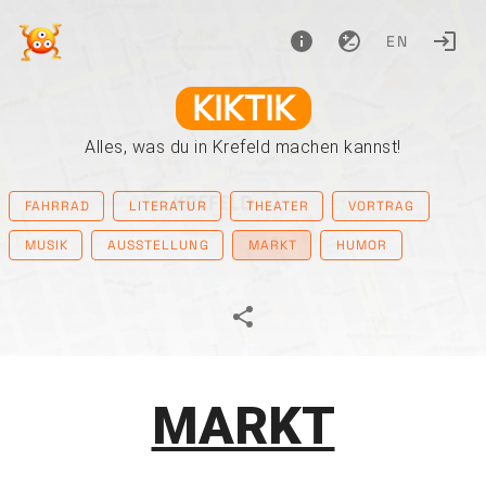
EN
KIKTIK
Alles, was du in Krefeld machen kannst!
FAHRRAD
LITERATUR
THEATER
VORTRAG
MUSIK
AUSSTELLUNG
MARKT
HUMOR
MARKT