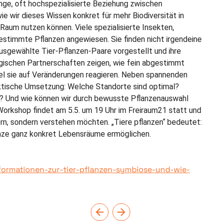
nge, oft hochspezialisierte Beziehung zwischen
e wir dieses Wissen konkret für mehr Biodiversität in
Raum nutzen können. Viele spezialisierte Insekten,
estimmte Pflanzen angewiesen. Sie finden nicht irgendeine
usgewählte Tier-Pflanzen-Paare vorgestellt und ihre
gischen Partnerschaften zeigen, wie fein abgestimmt
bel sie auf Veränderungen reagieren. Neben spannenden
ktische Umsetzung: Welche Standorte sind optimal?
n? Und wie können wir durch bewusste Pflanzenauswahl
orkshop findet am 5.5. um 19 Uhr im Freiraum21 statt und
rdern, sondern verstehen möchten. „Tiere pflanzen“ bedeutet:
lanze ganz konkret Lebensräume ermöglichen.
nformationen-zur-tier-pflanzen-symbiose-und-wie-