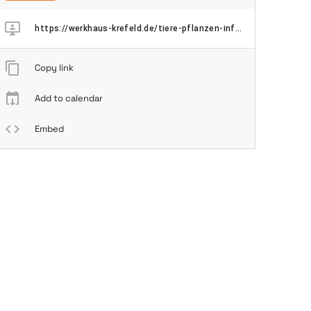
https://werkhaus-krefeld.de/tiere-pflanzen-informationen-zur-tier-pflanzen-symbiose-und-wie-uns-die-nuetzen-kann-2026/
Copy link
Add to calendar
Embed