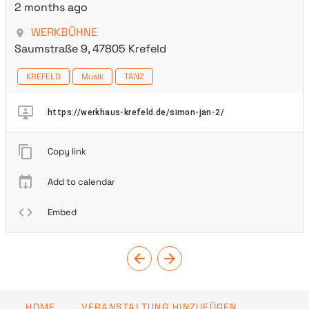
2 months ago
WERKBÜHNE
Saumstraße 9, 47805 Krefeld
KREFELD
Musik
TANZ
https://werkhaus-krefeld.de/simon-jan-2/
Copy link
Add to calendar
Embed
HOME
VERANSTALTUNG HINZUFÜGEN