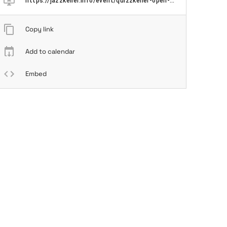
https://jazzkeller.info/event/quizzkeller-open-air-01-06/
Copy link
Add to calendar
Embed