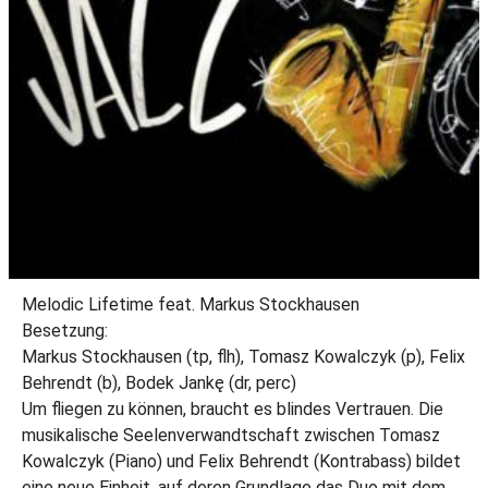
Melodic Lifetime feat. Markus Stockhausen
Besetzung:
Markus Stockhausen (tp, flh), Tomasz Kowalczyk (p), Felix
Behrendt (b), Bodek Jankę (dr, perc)
Um fliegen zu können, braucht es blindes Vertrauen. Die
musikalische Seelenverwandtschaft zwischen Tomasz
Kowalczyk (Piano) und Felix Behrendt (Kontrabass) bildet
eine neue Einheit, auf deren Grundlage das Duo mit dem