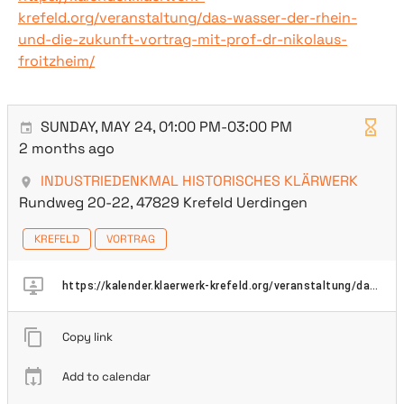
krefeld.org/veranstaltung/das-wasser-der-rhein-
und-die-zukunft-vortrag-mit-prof-dr-nikolaus-
froitzheim/
SUNDAY, MAY 24, 01:00 PM-03:00 PM
2 months ago
INDUSTRIEDENKMAL HISTORISCHES KLÄRWERK
Rundweg 20-22, 47829 Krefeld Uerdingen
KREFELD
VORTRAG
https://kalender.klaerwerk-krefeld.org/veranstaltung/das-wasser-der-rhein-und-die-zukunft-vortrag-mit-prof-dr-nikolaus-froitzheim/
Copy link
Add to calendar