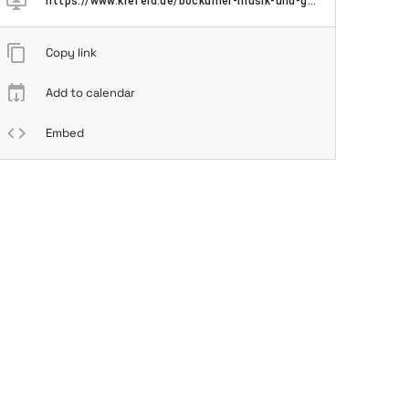
https://www.krefeld.de/bockumer-musik-und-gourmetfestival-bockum-verwoehnt
Copy link
Add to calendar
Embed